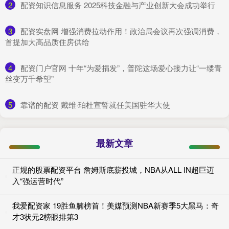
2
​配资知识信息服务 2025科技金融与产业创新大会成功举行
3
​配资实盘网 增强消费拉动作用！政治局会议再次强调消费，
首提加大高品质住房供给
4
​配资门户官网 十年“为爱捐发”，普陀这场爱心接力让“一缕青
丝变万千希望”
5
​靠谱的配资 戴维·珀杜宣誓就任美国驻华大使
最新文章
正规的股票配资平台 詹姆斯底薪投城，NBA从ALL IN超巨迈
入“强运营时代”
我爱配资家 19胜鱼腩榜首！美媒预测NBA新赛季5大黑马：奇
才3状元2榜眼排第3