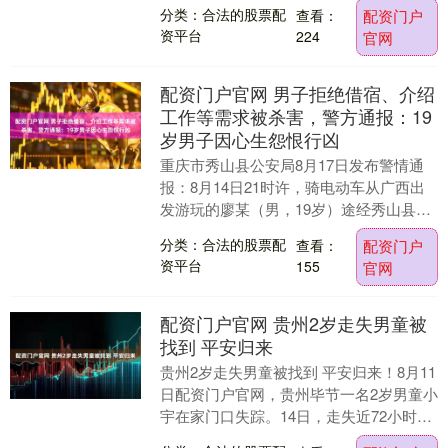
0.59%，纳指跌1.46%。 来源：Wi....
分类：合法的股票配
查看：
配资门户
资平台
224
官网
配资门户官网 男子拒绝借宿、介绍
工作等需求被杀害，警方通报：19
岁男子因心生怨恨行凶
重庆市秀山县公安局8月17日发布警情通
报：8月14日21时许，骑电动车从广西出
发游玩的廖某（男，19岁）途经秀山县官
庄街道一民房时，向住在此处的彭某
分类：合法的股票配
查看：
配资门户
（男，32岁....
资平台
155
官网
配资门户官网 贵州2岁走失男童被
找到 平安归来
贵州2岁走失男童被找到 平安归来！8月11
日配资门户官网，贵州毕节一名2岁男童小
宇在家门口失踪。14日，走失近72小时的
小宇在一处隐蔽灌木丛中被平安找到。