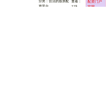
分类：合法的股票配
查看：
配资门户
11....
资平台
119
官网
配资门户官网 蚌埠市出台住房公积
金使用新政_大皖新闻 | 安徽网
大皖新闻讯 8月5日，蚌埠市出台住房公积
金使用新政配资门户官网，从租房提取、
贷款额度、人才支持、多子女家庭优惠等
多个方面进行优化调整，全方位助力缴存
分类：合法的股票配
查看：
配资门户
职工实现安居....
资平台
146
官网
配资门户官网 意大利“夺命马路”又
发生悲剧，20岁华裔女孩深夜遛狗
时被撞身亡
红星新闻消息，据报道配资门户官网，当
地时间8月8日晚11点左右，居住在意大利
布雷西亚的华裔女孩严可欣（音）在自家
门口遛狗时，不幸遭遇车祸。当时，一名
分类：合法的股票配
查看：
配资门户