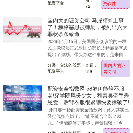
配资平台
资软件
72
国内大的证券公司 马屁精摊上事
了！赫格塞思被弹劾，被列出六大
罪状条条致命
2026年4月15日，美国国会众议院的一群
民主党议员正式对国防部长皮特赫格塞思
提出了弹劾。带头办这件事的，是来自亚
利桑那州第三选区的女议员亚萨明安萨
分类：合法的股票
查看：
国内大的证
里。 这位议....
配资平台
159
券公司
配资安全指数网 58岁伊能静不服
老!穿学院风扮少女，和秦昊牵手秀
恩爱，后背衣服很紧绷快要撑破了!
开口那一秒配资安全指数网，路人其实已
经把气氛点燃了。 “能不能合个影？就一
张。” 伊能静停了半步，声音很轻：“今天
带孩子，不太方便。”她笑了一下，没躲也