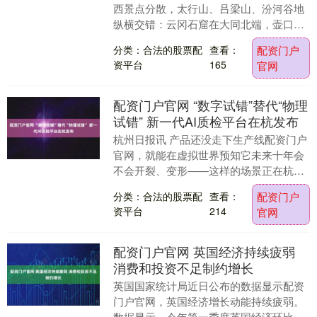
西景点分散，太行山、吕梁山、汾河谷地
纵横交错：云冈石窟在大同北端，壶口瀑
布横跨晋陕，平遥古城、王家大院又深居
分类：合法的股票配
查看：
配资门户
晋中。高铁....
资平台
165
官网
配资门户官网 “数字试错”替代“物理
试错” 新一代AI质检平台在杭发布
杭州日报讯 产品还没走下生产线配资门户
官网，就能在虚拟世界预知它未来十年会
不会开裂、变形——这样的场景正在杭州
成为现实。 日前，工业科技企业浙江远算
分类：合法的股票配
查看：
配资门户
科技有限公司....
资平台
214
官网
配资门户官网 英国经济持续疲弱
消费和投资不足制约增长
英国国家统计局近日公布的数据显示配资
门户官网，英国经济增长动能持续疲弱。
数据显示，今年第一季度英国经济环比增