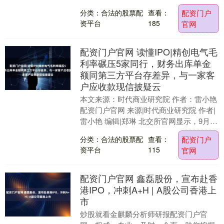
面值余额不超过人民币300亿元短期公司
分类：合法的股票配
查看：
配资门户
债券已获....
资平台
185
官网
配资门户官网 读懂IPO|精创电气毛
利率碾压5家同行，财务出库单金
额同第三方平台存差异，与一家客
户应收款现信披疑云
本文来源：时代商业研究院 作者：雷小艳
配资门户官网 来源|时代商业研究院 作者|
雷小艳 编辑|郑琳 北交所官网显示，9月4
日，江苏省精创电气股份有限公司（下
分类：合法的股票配
查看：
配资门户
称“....
资平台
115
官网
配资门户官网 鑫磊股份，宣布赴香
港IPO，冲刺A+H | A股公司香港上
市
炒股就看金麒麟分析师研报配资门户官