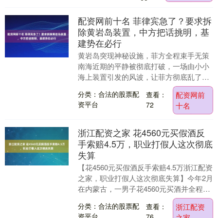
配资网前十名 菲律宾急了？要求拆
除黄岩岛装置，中方把话挑明，基
建势在必行
黄岩岛突现神秘设施，菲方全程束手无策
南海近期的平静被彻底打破，一场由小小
海上装置引发的风波，让菲方彻底乱了阵
脚，也把南海当下最真实的实力格局摆到
分类：合法的股票配
查看：
配资网前
了全世界面前。....
资平台
72
十名
浙江配资之家 花4560元买假酒反
手索赔4.5万，职业打假人这次彻底
失算
【花4560元买假酒反手索赔4.5万浙江配资
之家，职业打假人这次彻底失算】今年2月
在内蒙古，一男子花4560元买酒并全程录
像，付完款直接去市监局举报，要求“退
分类：合法的股票配
查看：
浙江配资
一....
资平台
76
之家