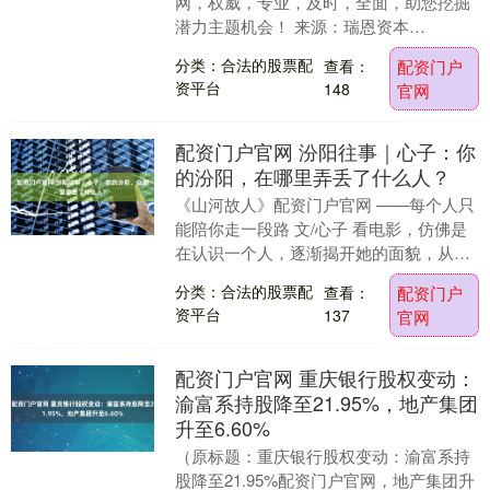
网，权威，专业，及时，全面，助您挖掘
潜力主题机会！ 来源：瑞恩资本
RyanbenCapital 来自浙江台州温岭的A股
分类：合法的股票配
查看：
配资门户
上市公司....
资平台
148
官网
配资门户官网 汾阳往事｜心子：你
的汾阳，在哪里弄丢了什么人？
《山河故人》配资门户官网 ——每个人只
能陪你走一段路 文/心子 看电影，仿佛是
在认识一个人，逐渐揭开她的面貌，从表
象到深层。 《山河故人》初次映入眼帘，
分类：合法的股票配
查看：
配资门户
那种浓郁....
资平台
137
官网
配资门户官网 重庆银行股权变动：
渝富系持股降至21.95%，地产集团
升至6.60%
（原标题：重庆银行股权变动：渝富系持
股降至21.95%配资门户官网，地产集团升