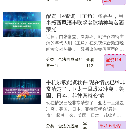
配资114查询 《主角》张嘉益，用
半瓶西凤酒串联起老陕精神与名酒
荣光
近日，由张嘉益、秦海璐、刘浩存领衔主
演的年代大剧《主角》在央视综合频道晚
间黄金档热播，一经播出便凭借厚重的时
代叙事、细腻的人情烟火，迅速引发全民
分类：合法的股票配
查看：
配资114
追剧热潮。剧中一....
资平台
112
查询
手机炒股配资软件 现在情况已经非
常清楚了，亚太一旦爆发冲突，美
国、日本、菲律宾就会“肩
现在情况已经非常清楚了，亚太一旦爆发
冲突，美国、日本、菲律宾就会“肩并
肩”一起冲上来。美国、日本、菲律宾
在“肩并肩2026”联合演习中，全面演练三
查
分类：合法的股票
手机炒股配
国联合作战。 ....
看：