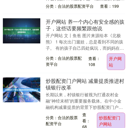
行业和全网消费者的广泛热议。 市场监管
分类：合法的股票配资平台
查看：199
总局经....
开户网站 养一个内心有安全感的孩
子，这些话要频繁跟他说
开户网站 文丨鱼爸 图片来源绘本《北极
熊》 1 每次出门遛娃，总是看到不同的孩
子。 有的孩子自己四处疯玩，而妈妈在远
远的地方锻炼。 有的孩子却一直要缠着妈
分类：合法的股票配
查看：
开户网
妈才行....
资平台
108
站
炒股配资门户网站 减量提质推进村
镇银行改革
长期以来，村镇银行被视为打通农村金
融“神经末梢”的重要服务载体。在中小金
融机构减量提质的背景下炒股配资门户网
站，加快村镇银行改革，既是有效防范化
查
分类：合法的股票
炒股配资门
解金融风险的应有....
看：
配资平台
户网站
68