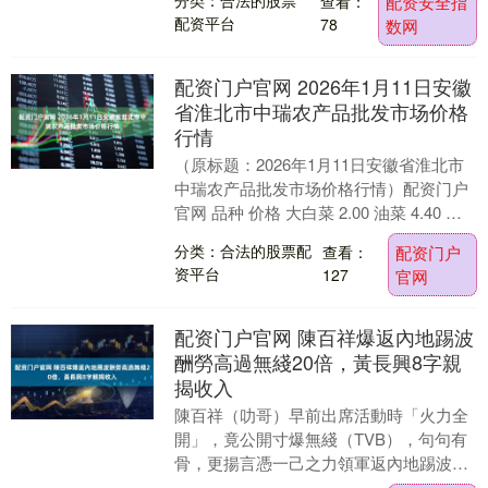
分类：合法的股票
查看：
配资安全指
没甩脸....
配资平台
78
数网
配资门户官网 2026年1月11日安徽
省淮北市中瑞农产品批发市场价格
行情
（原标题：2026年1月11日安徽省淮北市
中瑞农产品批发市场价格行情）配资门户
官网 品种 价格 大白菜 2.00 油菜 4.40 生
菜 3.60 菠菜 4.40....
分类：合法的股票配
查看：
配资门户
资平台
127
官网
配资门户官网 陳百祥爆返內地踢波
酬勞高過無綫20倍，黃長興8字親
揭收入
陳百祥（叻哥）早前出席活動時「火力全
開」，竟公開寸爆無綫（TVB），句句有
骨，更揚言憑一己之力領軍返內地踢波帶
挈前無綫藝人狂吸金 ，包括吳國敬，菊梓