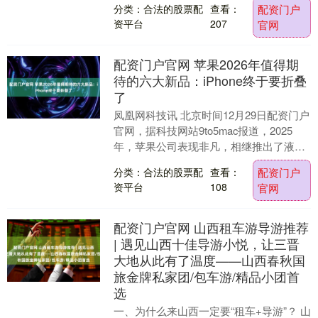
分类：合法的股票配
查看：
配资门户
喬，梁烈唯、....
资平台
207
官网
配资门户官网 苹果2026年值得期
待的六大新品：iPhone终于要折叠
了
凤凰网科技讯 北京时间12月29日配资门户
官网，据科技网站9to5mac报道，2025
年，苹果公司表现非凡，相继推出了液态
玻璃界面设计、iPhone Air、突....
分类：合法的股票配
查看：
配资门户
资平台
108
官网
配资门户官网 山西租车游导游推荐
| 遇见山西十佳导游小悦，让三晋
大地从此有了温度——山西春秋国
旅金牌私家团/包车游/精品小团首
选
一、为什么来山西一定要“租车+导游”？ 山