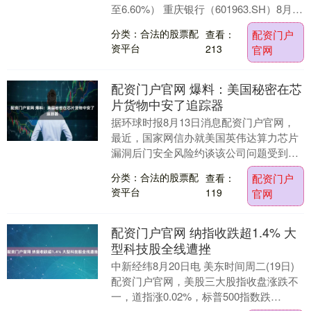
至6.60%） 重庆银行（601963.SH）8月11
日晚间连续发布三份公告，披露....
分类：合法的股票配
查看：
配资门户
资平台
213
官网
配资门户官网 爆料：美国秘密在芯
片货物中安了追踪器
据环球时报8月13日消息配资门户官网，
最近，国家网信办就美国英伟达算力芯片
漏洞后门安全风险约谈该公司问题受到关
注。与此同时，越来越多美国给芯片安“后
分类：合法的股票配
查看：
配资门户
门”的内幕也....
资平台
119
官网
配资门户官网 纳指收跌超1.4% 大
型科技股全线遭挫
中新经纬8月20日电 美东时间周二(19日)
配资门户官网，美股三大股指收盘涨跌不
一，道指涨0.02%，标普500指数跌