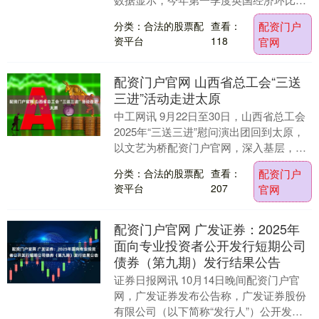
长０．７％，第二季度经济增速放慢至
分类：合法的股票配
查看：
配资门户
０．３％。此外，第....
资平台
118
官网
配资门户官网 山西省总工会“三送
三进”活动走进太原
中工网讯 9月22日至30日，山西省总工会
2025年“三送三进”慰问演出团回到太原，
以文艺为桥配资门户官网，深入基层，传
播党的声音，弘扬劳模精神，为太原市广
分类：合法的股票配
查看：
配资门户
大职....
资平台
207
官网
配资门户官网 广发证券：2025年
面向专业投资者公开发行短期公司
债券（第九期）发行结果公告
证券日报网讯 10月14日晚间配资门户官
网，广发证券发布公告称，广发证券股份
有限公司（以下简称“发行人”）公开发行