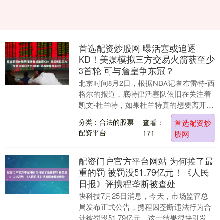
首选配资炒股网 曝活塞或追逐
KD！美媒模拟三方交易火箭获至少
3首轮 可与詹皇争东冠？
北京时间8月2日，根据NBA记者布雷特-西
格尔的报道，底特律活塞队依旧在关注着
凯文-杜兰特，如果杜兰特真的想要离开休
斯顿，活塞很有可能是杜兰特首选下家，
分类：合法的股票
查看：
首选配资炒
因为KD....
配资平台
171
股网
配资门户官方平台网站 为何挨了最
重的罚 被罚没51.79亿元！《人民
日报》评携程垄断被查处
快科技7月25日消息，今天，市场监管总
局发布正式公告，携程因垄断违法行为合
计被罚没51.79亿元，这一结果很快引发全