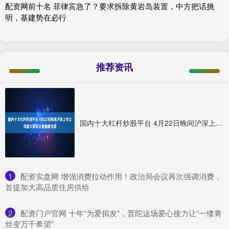
配资网前十名 菲律宾急了？要求拆除黄岩岛装置，中方把话挑
明，基建势在必行
推荐资讯
国内十大杠杆炒股平台 4月22日晚间沪深上市公司重大事项公告最新快递
1
​配资实盘网 增强消费拉动作用！政治局会议再次强调消费，
首提加大高品质住房供给
2
​配资门户官网 十年“为爱捐发”，普陀这场爱心接力让“一缕青
丝变万千希望”