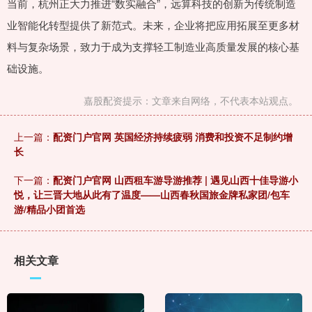
当前，杭州正大力推进“数实融合”，远算科技的创新为传统制造
业智能化转型提供了新范式。未来，企业将把应用拓展至更多材
料与复杂场景，致力于成为支撑轻工制造业高质量发展的核心基
础设施。
嘉股配资提示：文章来自网络，不代表本站观点。
上一篇：
配资门户官网 英国经济持续疲弱 消费和投资不足制约增
长
下一篇：
配资门户官网 山西租车游导游推荐 | 遇见山西十佳导游小
悦，让三晋大地从此有了温度——山西春秋国旅金牌私家团/包车
游/精品小团首选
相关文章