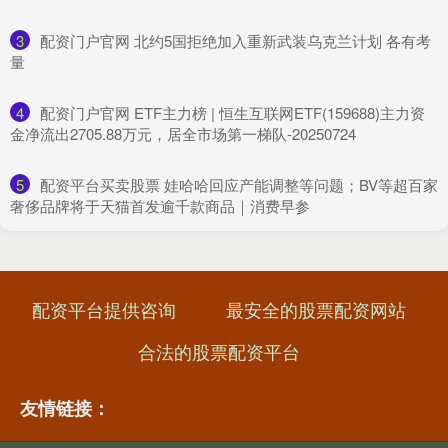
3
​配资门户官网 北约5国拒绝加入重新武装乌克兰计划 各有考
量
4
​配资门户官网 ETF主力榜 | 恒生互联网ETF(159688)主力资
金净流出2705.88万元，居全市场第一梯队-20250724
5
​配资平台买卖股票 娃哈哈回应产能调整等问题；BV等超百家
奢侈品牌将于天猫首发逾千款商品｜消费早参
配资平台提供咨询
最安全的股票配资网站
合法的股票配资平台
友情链接：