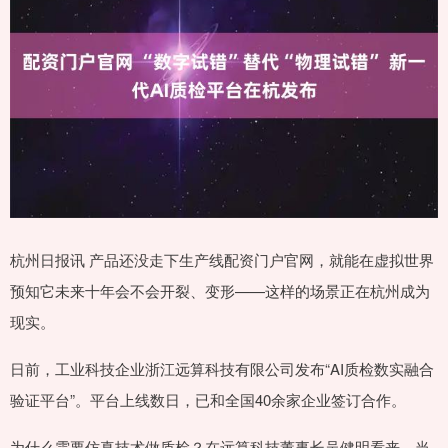
杭州日报讯 产品还没走下生产线配资门户官网，就能在虚拟世界
预知它未来十年会不会开裂、变形——这样的场景正在杭州成为
现实。
日前，工业科技企业浙江远算科技有限公司发布“AI质检数实融合
验证平台”。平台上线数日，已和全国40余家企业签订合作。
为什么需要仿真技术做质检？在远算科技董事长吴健明看来，当