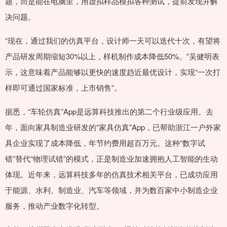
题，而是能在电脑里，用虚拟样品模拟各种测试，提前发现并解
决问题。
“现在，通过我们的仿真平台，设计师一天可以迭代十次，有望将
产品研发周期缩短30%以上，样机制作成本降低50%。”吴健明表
示，这意味着产品能够以更快的速度趋近最优设计，实现“一次打
样即可通过国家标准，上市销售”。
据悉，“车轮仿真”App是远算科技推出的第二个行业级应用。去
年，面向家具制造业研发的“家具仿真”App，已帮助浙江一户外家
具企业实现了成本降低，年节约费用超百万元。这种“数字试
错”替代“物理试错”的模式，正是制造业加速拥抱人工智能的生动
体现。近年来，远算科技多年的仿真技术相关平台，已成功应用
于能源、水利、制造业、汽车等领域，并为数百家中小制造企业
服务，推动产业数字化转型。