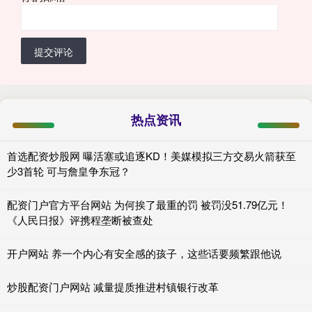
提交评论
热点资讯
首选配资炒股网 曝活塞或追逐KD！美媒模拟三方交易火箭获至
少3首轮 可与詹皇争东冠？
配资门户官方平台网站 为何挨了最重的罚 被罚没51.79亿元！
《人民日报》评携程垄断被查处
开户网站 养一个内心有安全感的孩子，这些话要频繁跟他说
炒股配资门户网站 减量提质推进村镇银行改革